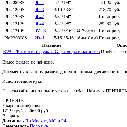
PI220808S
0P41
1/4''*1/4''
171,90 руб.
PI221206S
0P43
3/16''*3/8''
218,70 руб.
PI221208S
0P42
3/8''*1/4''
По запросу
PI221212S
0P44
3/8''*3/8''
282,60 руб.
PI221210S
0VLK
3/8''*5/16'' (3/8''*8мм)
По запросу
PM220808S
2D4J
5/16''*5/16'' (8мм*8мм)
По запросу
Название
Опис
RWC. Фитинги и трубки JG для воды и напитков
Drinks dispens
Видео файлов не найдено.
Документы в данном разделе доступны только для авторизован
Использование куки
На этом сайте используются файлы cookie. Нажимая ПРИНЯТЬ 
ПРИНЯТЬ
7
варианта(ов) товара
171,90 руб. - 306,00 руб.
Выбрать
Доставка
-
По Москве, МО и РФ
.
Самовывоз
-
Подольск