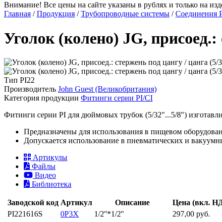
Внимание! Все цены на сайте указаны в рублях и только на изде
Главная
/
Продукция
/
Трубопроводные системы
/
Соединения 
Уголок (колено) JG, присоед.: 
Тип
PI22
Производитель
John Guest (Великобритания)
Категория продукции
Фитинги серии PI/CI
Фитинги серии PI для дюймовых трубок (5/32"...5/8") изготавл
Предназначены для использования в пищевом оборудован
Допускается использование в пневматических и вакуумных
Артикулы
Файлы
Видео
Библиотека
Заводской код
Артикул
Описание
Цена (вкл. Н
PI221616S
0P3X
1/2''*1/2''
297,00 руб.