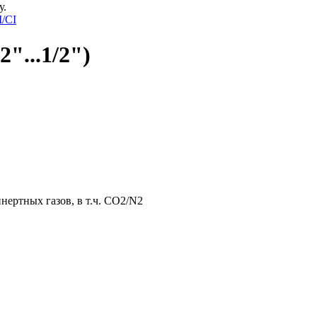
у.
I/CI
"...1/2")
нертных газов, в т.ч. CO2/N2