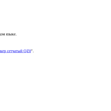
ком языке.
ьтр сетчатый QZ0
".