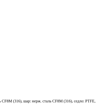
ль CF8M (316), шар: нерж. сталь CF8M (316), седло: PTFE,